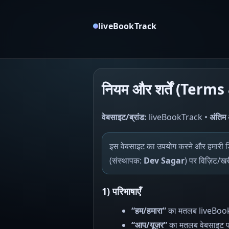
liveBookTrack
नियम और शर्तें (Term
वेबसाइट/ब्रांड:
liveBookTrack •
अंतिम
इस वेबसाइट का उपयोग करने और हमारी डिज
(संस्थापक:
Dev Sagar
) पर विज़िट/खर
1) परिभाषाएँ
“हम/हमारा”
का मतलब liveBook
“आप/यूज़र”
का मतलब वेबसाइट पर