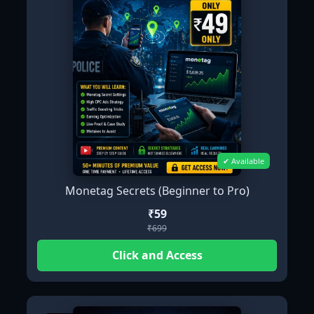
✔ Available
Monetag Secrets (Beginner to Pro)
₹59
₹699
Click and Access