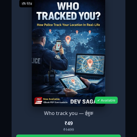
टॉप रेटेड
✔ Available
Who track you — ईबुक
₹49
₹1499